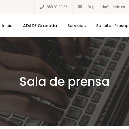
858 83 22 86
info.granada@adade.es
Inicio
ADADE Granada
Servicios
Solicitar Presu
Sala de prensa