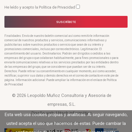
He leído y acepto la
Política de Privacidad
SUSCRÍBETE
Finalidades: Envío de nuestro boletín comercial así como remitirle información
comercial de nuestros productos y servicios, comunicaciones informativas y
publicitarias sobre nuestros productos o servicio que sean de su interés y
promociones comerciales, incluso por correo electrónico. Legitimación: El
consentimiento del usuario. Destinatarios: Podrán ser dirigidos o cedidos a las
empresas del grupo o que colaboran habitualmente, para fines promocionales o para
enviarle comunicaciones relativas a los servicios prestados por las entidades dentro
de las empresas del grupo, que se consideren que puedan ser de su interés.
Derechos: Puede retirar su consentimiento en cualquier momento, así como acceder,
rectificar, suprimir sus datos y demás derechos en el correo de contacto en este pie de
página. Información adicional: Puede ampliar la información en el enlace de Política
de Privacidad
© 2026 Leopoldo Muñoz Consultoria y Asesoria de
empresas, S.L.
Diseño web:
Hitech informática
Esta web usa cookies propias y analíticas. Al seguir navegando,
usted acepta el uso que hacemos de estas. Puede cambiar la