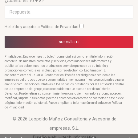
¿Cuánto es 10 + 8?
He leído y acepto la
Política de Privacidad
SUSCRÍBETE
Finalidades: Envío de nuestro boletín comercial así como remitirle información
comercial de nuestros productos y servicios, comunicaciones informativas y
publicitarias sobre nuestros productos o servicio que sean de su interés y
promociones comerciales, incluso por correo electrónico. Legitimación: El
consentimiento del usuario. Destinatarios: Podrán ser dirigidos o cedidos a las
empresas del grupo o que colaboran habitualmente, para fines promocionales o para
enviarle comunicaciones relativas a los servicios prestados por las entidades dentro
de las empresas del grupo, que se consideren que puedan ser de su interés.
Derechos: Puede retirar su consentimiento en cualquier momento, así como acceder,
rectificar, suprimir sus datos y demás derechos en el correo de contacto en este pie de
página. Información adicional: Puede ampliar la información en el enlace de Política
de Privacidad
© 2026 Leopoldo Muñoz Consultoria y Asesoria de
empresas, S.L.
Diseño web:
Hitech informática