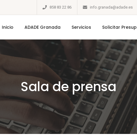
858 83 22 86
info.granada@adade.es
Inicio
ADADE Granada
Servicios
Solicitar Presu
Sala de prensa