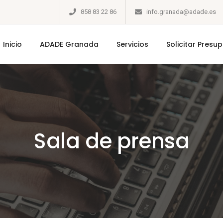
858 83 22 86
info.granada@adade.es
Inicio
ADADE Granada
Servicios
Solicitar Presu
Sala de prensa