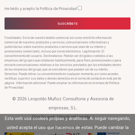
He leído y acepto la
Política de Privacidad
SUSCRÍBETE
Finalidades: Envío de nuestro boletín comercial así como remitirle información
comercial de nuestros productos y servicios, comunicaciones informativas y
publicitarias sobre nuestros productos o servicio que sean de su interés y
promociones comerciales, incluso por correo electrónico. Legitimación: El
consentimiento del usuario. Destinatarios: Podrán ser dirigidos o cedidos a las
empresas del grupo o que colaboran habitualmente, para fines promocionales o para
enviarle comunicaciones relativas a los servicios prestados por las entidades dentro
de las empresas del grupo, que se consideren que puedan ser de su interés.
Derechos: Puede retirar su consentimiento en cualquier momento, así como acceder,
rectificar, suprimir sus datos y demás derechos en el correo de contacto en este pie de
página. Información adicional: Puede ampliar la información en el enlace de Política
de Privacidad
© 2026 Leopoldo Muñoz Consultoria y Asesoria de
empresas, S.L.
Diseño web:
Hitech informática
Esta web usa cookies propias y analíticas. Al seguir navegando,
usted acepta el uso que hacemos de estas. Puede cambiar la