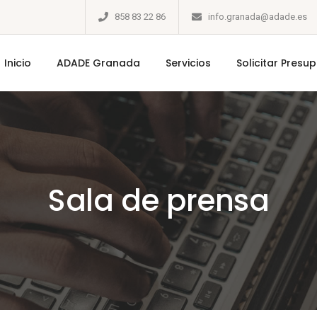
858 83 22 86
info.granada@adade.es
Inicio
ADADE Granada
Servicios
Solicitar Presu
Sala de prensa