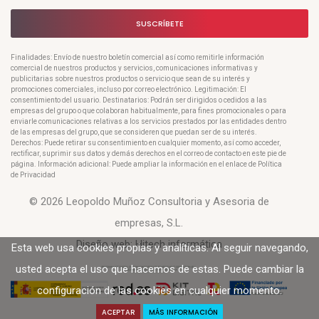
SUSCRÍBETE
Finalidades: Envío de nuestro boletín comercial así como remitirle información
comercial de nuestros productos y servicios, comunicaciones informativas y
publicitarias sobre nuestros productos o servicio que sean de su interés y
promociones comerciales, incluso por correo electrónico. Legitimación: El
consentimiento del usuario. Destinatarios: Podrán ser dirigidos o cedidos a las
empresas del grupo o que colaboran habitualmente, para fines promocionales o para
enviarle comunicaciones relativas a los servicios prestados por las entidades dentro
de las empresas del grupo, que se consideren que puedan ser de su interés.
Derechos: Puede retirar su consentimiento en cualquier momento, así como acceder,
rectificar, suprimir sus datos y demás derechos en el correo de contacto en este pie de
página. Información adicional: Puede ampliar la información en el enlace de Política
de Privacidad
© 2026 Leopoldo Muñoz Consultoria y Asesoria de
empresas, S.L.
Diseño web:
Hitech informática
Esta web usa cookies propias y analíticas. Al seguir navegando,
usted acepta el uso que hacemos de estas. Puede cambiar la
configuración de las cookies en cualquier momento.
ACEPTAR
MÁS INFORMACIÓN